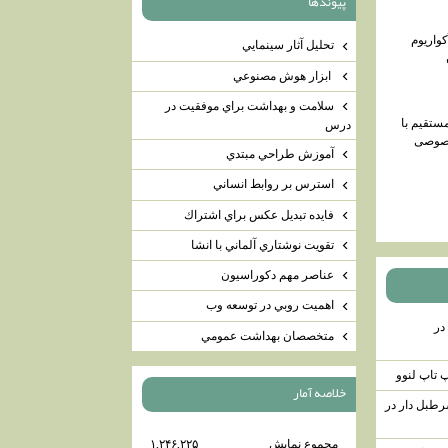
پيوندها
کواریوم
تحليل آثار سينمايي
ابزار هوش مصنوعي
سلامت و بهداشت براي موفقيت در
مستقیم با
درس
صوصی
آموزش طراحي مبتدي
استرس بر روابط انساني
فايده تبديل عكس براي اشتراك
تقويت نوشتاري آلماني با انشا
عناصر مهم دكوراسيون
اهميت روبي در توسعه وب
در
متخصصان بهداشت عمومي
تاپ لنوو
خلاصه آمار
رطبل دار در
مجموع نمایش‌
۱,۲۴۶,۲۲۵