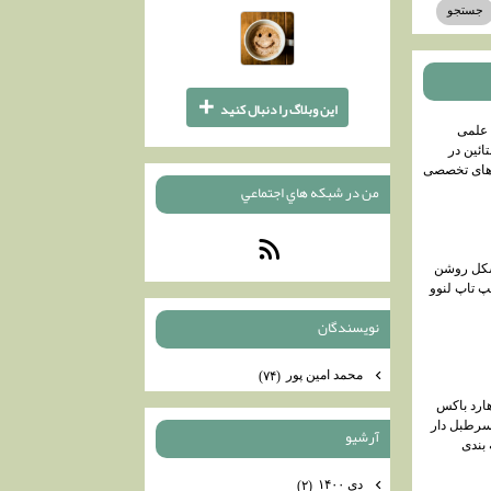
+
اين وبلاگ را دنبال كنيد
علمی
ائین در
‌های تخصصی
من در شبكه هاي اجتماعي
کل روشن
 تاپ لنوو
نويسندگان
محمد امين پور
(۷۴)
هارد باکس
سرطبل دار
آرشيو
 بندی
دی ۱۴۰۰
(۲)