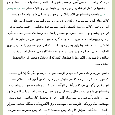
تردد کمتر استاد یا دانش آموز در سطح شهر، استفاده از استاد با جنسیت متفاوت و
… پشتیبانی کامل از شاگردان نیز جهت رضایتشان از وظایف اصلی
معلم خصوصی
ریاضی
ماست. پشتیبانهای کلاس آنلاین نیز جهت راهنمایی شما، پاسخگو هستند.
کلاس های آنلاین مزیت های زیادی دارد و می توانید با اساتید برجسته از هر جای
ایران و جهان کلاس داشته باشید. ریاضی نهم مباحث مختلفی از جمله مجموعه ها،
توان و ریشه و توان منفی، ضرب و تقسیم رادیکال ها و مباحث بسیار پایه ای دیگری
را دارد و بهتر است به صورت پایه ای یاد گرفته شود تا دانش آموز در سایر مقاطع
اشکال نداشته باشد. بنابراین بسیار خوب است که اگر در جستجوی یک مدرس فوق
العاده ریاضی یا سایر دروس هستید، حتما به دانشگاه محل تحصیل استاد دقت
نمائید و با مدرسی کلاس ها را هماهنگ کنید که از دانشگاه معتبر فارغ التحصیل
شده باشد.
دانش آموز به راحتی سوالات خود را از معلمش می پرسد و دیگر نگران این نیست
که مورد تمسخر سایر هم کلاسی هایش قرار گیرد. کلاس آنلاین استاد سلام همه
ابزار لازم برگزاری یک کلاس آنلاین کارآمد را در اختیار معلم خود قرار داده است و
پشتیبانهای ما همواره در حال پاسخگویی و راهنمایی هستند. استاد دانشگاه در شهر
تهران - دانش آموخته برتر دبیرستان البرز، فارغ التحصیل کارشناسی ارشد رشته
مهندسی مکاترونیک - کارشناسی: مهندسی برق الکترونیک دانشگاه صنعتی شیراز
- استاد دانشگـاه - سوابق کاری تدریس: بیست/۲۰ سال تدریس خصوصی به صورت