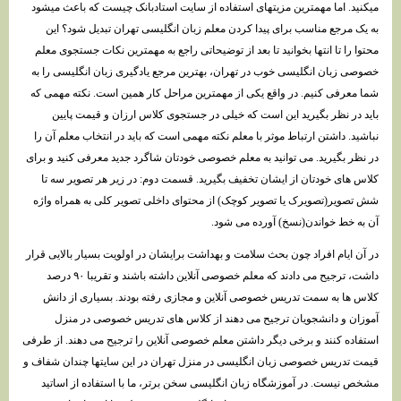
میکنید. اما مهمترین مزیتهای استفاده از سایت استادبانک چیست که باعث میشود
به یک مرجع مناسب برای پیدا کردن معلم زبان انگلیسی تهران تبدیل شود؟ این
محتوا را تا انتها بخوانید تا بعد از توضیحاتی راجع به مهمترین نکات جستجوی معلم
خصوصی زبان انگلیسی خوب در تهران، بهترین مرجع یادگیری زبان انگلیسی را به
شما معرفی کنیم. در واقع یکی از مهمترین مراحل کار همین است. نکته مهمی که
باید در نظر بگیرید این است که خیلی در جستجوی کلاس ارزان و قیمت پایین
نباشید. داشتن ارتباط موثر با معلم نکته مهمی است که باید در انتخاب معلم آن را
در نظر بگیرید. می توانید به معلم خصوصی خودتان شاگرد جدید معرفی کنید و برای
کلاس های خودتان از ایشان تخفیف بگیرید. قسمت دوم: در زیر هر تصویر سه تا
شش تصویر(تصویرک یا تصویر کوچک) از محتوای داخلی تصویر کلی به همراه واژه
آن به خط خواندن(نسخ) آورده می شود.
در آن ایام افراد چون بحث سلامت و بهداشت برایشان در اولویت بسیار بالایی قرار
داشت، ترجیح می دادند که معلم خصوصی آنلاین داشته باشند و تقریبا ۹۰ درصد
کلاس ها به سمت تدریس خصوصی آنلاین و مجازی رفته بودند. بسیاری از دانش
آموزان و دانشجویان ترجیح می دهند از کلاس های تدریس خصوصی در منزل
استفاده کنند و برخی دیگر داشتن معلم خصوصی آنلاین را ترجیح می دهند. از طرفی
قیمت تدریس خصوصی زبان انگلیسی در منزل تهران در این سایتها چندان شفاف و
مشخص نیست. در آموزشگاه زبان انگلیسی سخن برتر، ما با استفاده از اساتید