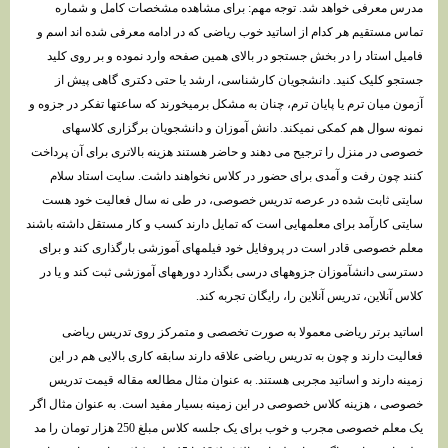
مدرس معرفی خواهد شد. توجه مهم: برای مشاهده مشخصات کامل و شماره
تماس مستقیم هر کدام از اساتید خوب ریاضی که در ادامه معرفی شده اند اسم و
فامیل استاد را در بخش جستجو در بالای همین صفحه وارد نموده و بر روی کلید
جستجو کلیک کنید. دانشجویان کارشناسی، ارشد یا حتی دکتری گاهی پیش از
آزمون میان ترم یا پایان ترم، چنان به مشکل برمیخورند که ساعتها تفکر در جزوه و
نمونه سوال هم کمکی نمیکند. دانش آموزان و دانشجویان برگزاری کلاسهای
خصوصی در منزل را ترجیح می دهند و حاضر هستند هزینه بالاتری برای آن پرداخت
کنند چون رفت و آمدی برای حضور در کلاس نخواهند داشت. سایت استاد سلام
سایتی ثابت شده در عرصه تدریس خصوصی، در طی نه سال فعالیت خود هست
سایتی کارآمد برای معلمهایی است که تمایل دارند کسب و کار مستقل داشته باشند
معلم خصوصی قادر است در پروفایل خود فیلمهای آموزشی بارگذاری کند و برای
دسترسی دانشآموزان جزوههای درسی بگذارد دورههای آموزشی ثبت کند و یا در
کلاس آنلاین، تدریس آنلاین را، رایگان تجربه کند.
اساتید برتر ریاضی معمولا به صورت تخصصی و متمرکز روی تدریس ریاضی
فعالیت دارند و چون به تدریس ریاضی علاقه دارند سابقه کاری بالایی هم در این
زمینه دارند و اساتید مجربی هستند. به عنوان مثال مطالعه مقاله قیمت تدریس
خصوصی ، هزینه کلاس خصوصی در این زمینه بسیار مفید است. به عنوان مثال اگر
یک معلم خصوصی مجرب و خوب برای یک جلسه کلاس مبلغ 250 هزار تومان را مد