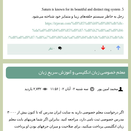
5. Saturn is known for its beautiful and distinct ring system.
زحل به خاطر سیستم حلقه‌های زیبا و متمایز خود شناخته می‌شود.
https://irjavan.com/%d9%85%d8%b9%d9%86%db%8c-
%da%a9%d9%84%d9%85%d9%87-%d8%b2%d8%ad%d9%84-
%d8%a8%d9%87-%d8%a7%d9%86%da%af%d9%84%db%8c%d8%b3%db%8c/
۰ نظر
۰
۰
معلم خصوصی زبان انگلیسی و آموزش سریع زبان
محمد امین پور
سه شنبه ۰۲ آبان ۰۲ | ۱۱:۵۶
۲,۷۳۲ بازديد
اگر درخواست معلم خصوصی دارید به سایت ایران مدرس که تا کنون بیش از ۳۰۰۰۰
مدرس خصوصی ثبت نامی دارد، مراجعه کنید. بنابراین اگر شما هزینهای بابت معلم
زبان انگلیسی پرداخت میکنید، برای صلاحیت و میزان حرفهای بودن او پرداخت