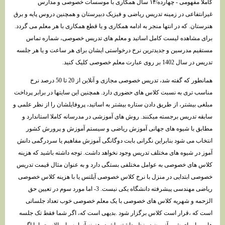
کاملا مفهومی - چهارده/۱۴ سال همکاری با موسسات خصوصی و مدارس
غیرانتفاعی در زمینه تدریس ریاضی و فیزیک دبیرستان و همچنین دروس پایه و برق
هنرستان. که در انتها منجر به ادامه همکاری و یا قطع همکاری با هر معلم می گردد.
برای مشاهده لیست کامل اساتید و معلم های تدریس خصوصی، شماره تماس
مستقیم مدرسین و جدیدترین نرخ درخواستی ایشان برای هر ساعت و یا هر جلسه
تدریس در سال 1402 بر روی عبارت معلم خصوصی کلیک کنید.
همانطور که گفته شد، تدریس خصوصی مجازی و آنلاین از 20 تا 50 درصد نرخ
مناسب تری به نسبت کلاس های حضوری دارد. همچنین این سایتها در برابر پرداخت
مبلغی بیشتر، از طریق دادن ستاره بیشتر به اساتید، پروفایلشان را از نظر علمی و
سابقه تدریس برجسته میکنند. روش های آموزشی در مدرسانه کاملا استاندارد و
مطابق با شیوه های جهانی آموزش ریاضی و سیستم آموزش و پرورش کشور
انتخاب می شود بنابراین نگرانی بابت دوگانگی آموزش مفاهیم یا سردرگمی دانش
آموز در شیوه های مختلف تدریس وجود نخواهد داشت. توجه داشته باشید که هزینه
کلاس های خصوصی به عوامل مختلفی بستگی دارد و به عنوان مثال قیمت تدریس
خصوصی ابتدایی در منزل با نرخ کلاس خصوصی آیلتس یا با هزینه کلاس خصوصی
ریاضی مهندسی پیشرفته دانشگاه یکی نیست. 3- اما مورد سوم در تعیین حق
الزحمه و شهریه کلاس های خصوصی با یک معلم خصوصی خوب تعداد جلساتی
است که ،قرار است کلاس برگزار شود .بدیهی است که، اگر شما فقط تک جلسه