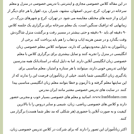
در این مقاله کلاس خصوصی مجازی و اینترنتی با تدریس خصوصی در منزل و معلم
سرخانه در تهران، کرج، تبریز، اصفهان، مشهد، شیراز، یزد، اهواز یا هر جای دیگر از
ایران و از جنبه های مختلف مقایسه می شود. در تهران، کرج و شهرهای بزرگ، در
زمانهایی که ترافیک سنگین است، یک معلم سرخانه برای برگزاری یک جلسه کلاس
۹۰ دقیقه ای باید ۹۰ دقیقه و حتی بیشتر در مسیر رفت و برگشت منزل شاگردش
وقت بگذارد و در ضمن هزینه ایاب و ذهاب را هم باید پرداخت کند. برخی از
زبانآموزان به دلیل محدودیتهایی که دارند، نمیتوانند کلاس معلم خصوصی زبان
انگلیسی در منزل را تجربه کنند و تمایل بیشتری برای برگزاری کلاس با معلم
خصوصی زبان انگلیسی آنلاین دارند. اما به دلیل اینکه در استادبانک همه مدرسین
توانایی تدریس خوبی دارند، میتوانند با هر ستاره و امتیاز، معلم مناسبی برای
یادگیری زبان انگلیسی شما باشند. خیلی از زبانآموزان فرصت این را ندارند که از
این سایتها معلم گرفته و با آزمون و خطا بتوانند معلم زبان انگلیسی مناسبی پیدا
کنند. در سایت های تدریس خصوصی معتبر مانند ایران مدرس
www.IranModares.com، اساتید و معلم های خصوصی بسیار خوب و مجربی حضور
دارند و کلاس های خصوصی ریاضی، زبان، شیمی و سایر دروس را با بالاترین
کیفیت و به صورت آنلاین یا حضوری (هر شکلی که مد نظر شما هست) برگزار می
کنند.
اکثر زبانآموزان این تصور را دارند که برای شرکت در کلاس تدریس خصوصی زبان،