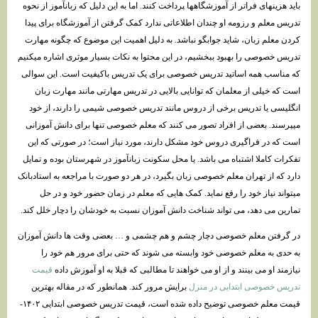
باید هزینهای فراتر از آموزشگاهها پرداخت کنند. اما به این دلیل که زبانآموز از نحوه
تدریس معلم و رزومه او چندان اطلاعاتی ندارد کمک گرفتن از آموزشگاه برای پیدا
کردن معلم زبان، شاید جوابگو نباشد. به دلیل اهمیت این موضوع که چگونه مهارت
تدریس خصوصی را بهبود ببخشیم، در این محتوا به نکات بسیار موثری اشاره میکنیم
که مناسب همه اساتید تدریس خصوصی برای یک تدریس باکیفیت است. این سوالی
است که خیلی از معلمان که توانایی بالایی در تدریس مهارتی مانند مهارت زبان
انگلیسی یا تدریس برخی از دروس مانند تدریس خصوصی شیمی را دارند، از خود
میپرسند. بعضی از افراد تصور می کنند که معلم خصوصی تنها برای دانش آموزانی
است که در فراگیری دروس خود مشکل دارند، مورد نیاز است؛ در صورتی که این
تفکرات کاملا اشتباه می باشد. یا محل سکونت زبانآموز در شهرستان بوده و تمایل
دارد که از تهران معلم خصوصی زبان بگیرد، در هر دو صورت با مراجعه به استادبانک
میتواند نیاز خود را رفع نماید. کمک هایی که معلم در زمان حضور خود و در حل
تمارین می دهد، می تواند شناخت دانش آموزان نسبت به خودشان را دچار خلل کند.
در گرفتن معلم خصوصی دچار چشم و هم چشمی و … بعضی وقت ها دانش آموزان
به حدی به معلم خصوصی خود وابسته می شوند که حتی برای مرور هم خود را
نیازمند او می بینند و از او می خواهند تا مطالبی که قبلا به او آموزش داده
قیمت
تدریس خصوصی ابتدایی در منزل
برایش مرور کند. همانطور که در مقاله بهترین
قیمت معلم خصوصی توضیح داده شده است، قیمت تدریس خصوصی ابتدایی ۱۴۰۲-