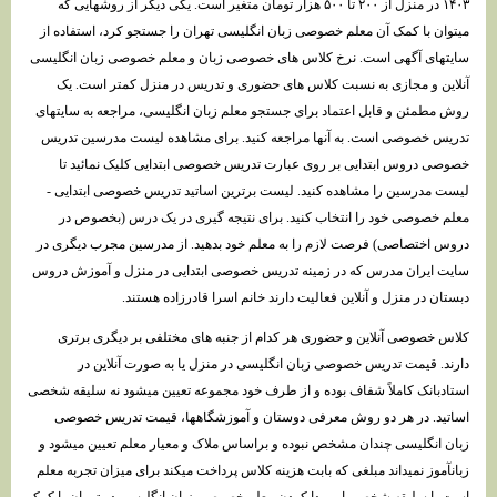
۱۴۰۳ در منزل از ۲۰۰ تا ۵۰۰ هزار تومان متغیر است. یکی دیگر از روشهایی که
میتوان با کمک آن معلم خصوصی زبان انگلیسی تهران را جستجو کرد، استفاده از
سایتهای آگهی است. نرخ کلاس های خصوصی زبان و معلم خصوصی زبان انگلیسی
آنلاین و مجازی به نسبت کلاس های حضوری و تدریس در منزل کمتر است. یک
روش مطمئن و قابل اعتماد برای جستجو معلم زبان انگلیسی، مراجعه به سایتهای
تدریس خصوصی است. به آنها مراجعه کنید. برای مشاهده لیست مدرسین تدریس
خصوصی دروس ابتدایی بر روی عبارت تدریس خصوصی ابتدایی کلیک نمائید تا
لیست مدرسین را مشاهده کنید. لیست برترین اساتید تدریس خصوصی ابتدایی -
معلم خصوصی خود را انتخاب کنید. برای نتیجه گیری در یک درس (بخصوص در
دروس اختصاصی) فرصت لازم را به معلم خود بدهید. از مدرسین مجرب دیگری در
سایت ایران مدرس که در زمینه تدریس خصوصی ابتدایی در منزل و آموزش دروس
دبستان در منزل و آنلاین فعالیت دارند خانم اسرا قادرزاده هستند.
کلاس خصوصی آنلاین و حضوری هر کدام از جنبه های مختلفی بر دیگری برتری
دارند. قیمت تدریس خصوصی زبان انگلیسی در منزل یا به صورت آنلاین در
استادبانک کاملاً شفاف بوده و از طرف خود مجموعه تعیین میشود نه سلیقه شخصی
اساتید. در هر دو روش معرفی دوستان و آموزشگاهها، قیمت تدریس خصوصی
زبان انگلیسی چندان مشخص نبوده و براساس ملاک و معیار معلم تعیین میشود و
زبانآموز نمیداند مبلغی که بابت هزینه کلاس پرداخت میکند برای میزان تجربه معلم
است یا سلیقه شخصی او. پیدا کردن معلم خصوصی زبان انگلیسی در تهران با کمک