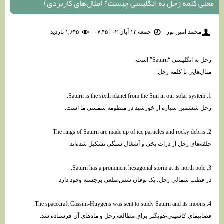
معنی کلمه زحل به انگلیسی چیست؟ (مثال‌های کاربردی)
محمد امین پور
جمعه ۱۲ آبان ۰۲ | ۰۷:۴۵
۱,۶۴۵ بازديد
زحل به انگلیسی “Saturn” است.
مثال‌هایی با کلمه زحل:
1. Saturn is the sixth planet from the Sun in our solar system.
زحل ششمین سیاره از خورشید در منظومه شمسی ما است.
2. The rings of Saturn are made up of ice particles and rocky debris.
حلقه‌های زحل از ذرات یخی و آشغال سنگی تشکیل شده‌اند.
3. Saturn has a prominent hexagonal storm at its north pole.
در قطب شمالی زحل، یک توفان شش‌ضلعی برجسته وجود دارد.
4. The spacecraft Cassini-Huygens was sent to study Saturn and its moons.
فضاپیمای کاسینی-هویگنز برای مطالعه زحل و ماه‌های آن فرستاده شد.