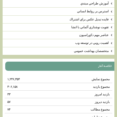
آموزش طراحي مبتدي
استرس بر روابط انساني
فايده تبديل عكس براي اشتراك
تقويت نوشتاري آلماني با انشا
عناصر مهم دكوراسيون
اهميت روبي در توسعه وب
متخصصان بهداشت عمومي
خلاصه آمار
مجموع نمایش‌
۱,۲۴۶,۳۵۴
مجموع بازدید
۳۰۶,۱۵۸
بازدید امروز
۳۳
بازدید دیروز
۵۷
مجموع مطالب
۷۴
مجموع نظرات
۰