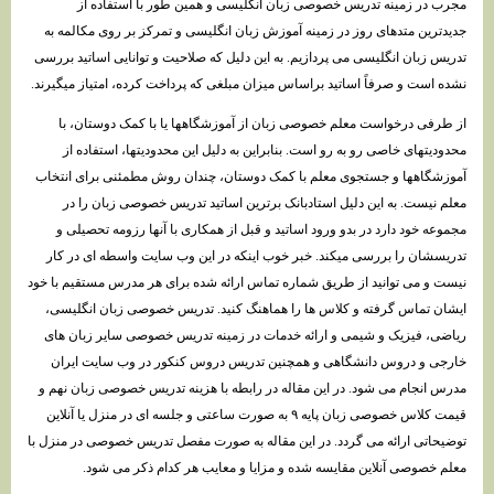
مجرب در زمینه تدریس خصوصی زبان انگلیسی و همین طور با استفاده از
جدیدترین متدهای روز در زمینه آموزش زبان انگلیسی و تمرکز بر روی مکالمه به
تدریس زبان انگلیسی می پردازیم. به این دلیل که صلاحیت و توانایی اساتید بررسی
نشده است و صرفاً اساتید براساس میزان مبلغی که پرداخت کرده، امتیاز میگیرند.
از طرفی درخواست معلم خصوصی زبان از آموزشگاهها یا با کمک دوستان، با
محدودیتهای خاصی رو به رو است. بنابراین به دلیل این محدودیتها، استفاده از
آموزشگاهها و جستجوی معلم با کمک دوستان، چندان روش مطمئنی برای انتخاب
معلم نیست. به این دلیل استادبانک برترین اساتید تدریس خصوصی زبان را در
مجموعه خود دارد در بدو ورود اساتید و قبل از همکاری با آنها رزومه تحصیلی و
تدریسشان را بررسی میکند. خبر خوب اینکه در این وب سایت واسطه ای در کار
نیست و می توانید از طریق شماره تماس ارائه شده برای هر مدرس مستقیم با خود
ایشان تماس گرفته و کلاس ها را هماهنگ کنید. تدریس خصوصی زبان انگلیسی،
ریاضی، فیزیک و شیمی و ارائه خدمات در زمینه تدریس خصوصی سایر زبان های
خارجی و دروس دانشگاهی و همچنین تدریس دروس کنکور در وب سایت ایران
مدرس انجام می شود. در این مقاله در رابطه با هزینه تدریس خصوصی زبان نهم و
قیمت کلاس خصوصی زبان پایه ۹ به صورت ساعتی و جلسه ای در منزل یا آنلاین
توضیحاتی ارائه می گردد. در این مقاله به صورت مفصل تدریس خصوصی در منزل با
معلم خصوصی آنلاین مقایسه شده و مزایا و معایب هر کدام ذکر می شود.