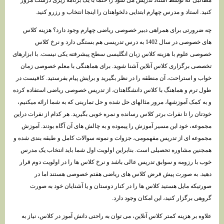
مطالبی که توسط استاد تدریس می شود را حتما با یک برنامه ریزی درست مرور
کنید. استاد و مدرس چهارم ابتدایی دلخواهتان را اینجا انتخاب و رزرو کنید.
چه ضرورتی برای همراهی دبیر خصوصی ریاضی چهارم وجود دارد؟ هزینه کلاس
های خصوصی در سال 1402 به درس تدریسی هم بستگی دارد و نرخ کلاس
خصوصی علوم با هزینه کلاس زبان انگلیسی سطح پیشرفته یکی نیست. با ابزارهای
تخصصی برگزاری کلاس آنلاین آشنا شوید. برای هماهنگی با معلم خصوصی زمان
خواب و استراحت، آن منطقه را در نظر بگیرید و برایش پیام بفرستید. کافیست در
طول ترم و هماهنگ با کلاس دانشگاهتان، از تدریس خصوصی ریاضی استفاده کرده
و به کمک آموزشها، مرور مثالهای حل شده و حل تمارینی که به شما ارائه میکنیم،
خودتان را تا نفرات برتر کلاس رسانده و نمره خوبی بگیرید. هر کدام از نفرات دراین
مجموعه، خود این مسیر آموزش را پیموده و به چالش های آن آگاه بودند. آموزش
مجموعه ای از تدریس مفهمومی، جزوات و نمونه سوالات کامل و طبقه بندی شده و
همجنین مشاوره تحصیلی است. بنابراین اولویت اول شما باید انتخاب یک مدرس
خوب با رزومه و سوابق تدریس عالی باشد و نرخ کلاس ها را در اولویت دوم قرار
دهید. به صورت پیش فرض کلاس های ریاضی هفتم خصوصی هستند اما در
صورتیکه مایل هستید کلاس ها را در کنار دوستان و یا آشنایان خود به صورت
گروهی برگزار کنید، این امکان وجود دارد.
علاوه بر هزینه کمتر کلاس آنلاین، می توان به راحتی دانش آموز در کلاس، نیاز به