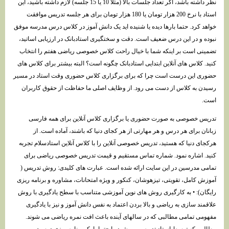
نظر داشته باشد، اگر تعداد جلسات بالا (مثلا 10 یا 15 جلسه) لازم داشته باشید، این
استاد با نرخ 200 هزار تومان یا 180 هزار تومان برای هر جلسه تدریس موافقت
خواهد کرد. حتما بارها دیده یا شنیده اید یک دانش آموز در کلاس درس مدرسه موفق
نبوده و در این درس ضعیف است. دقت و سختگیری استادبانک در ارزیابی اساتید،
تضمینی است بر اینکه شما با خیال راحت کلاس خصوصی ریاضی هفتم را انتخاب
کنید. کلاس های آنلاین ابتدایی استادبانک چگونه است؟ البته بیشتر برای کلاس های
حضوری این درست است چرا که برای برگزاری کلاس حضوری وقت استاد در مسیر
رسیدن به کلاس از دست می رود. از وظایف اصلی ما حفاظت از حقوق کاربران
است.
تدریس خصوصی به صورت حضوری یا برگزاری کلاس آنلاین برای همه فارسی
زبانان برای هر درس و هر مهارتی از هر کجای دنیا که باشند، آماده است. از
هرکجای دنیا که هستید، تدریس خصوصی آنلاین را با کلاس آنلاین استادسلام تجربه
کنید. اشاره نمود. شماره تماس مستقیم و قیمت تدریس خصوصی ریاضی برای
تمامی مدرسین در این سایت ارائه شده است. عبارت های کلیدی: روش تدریس (
آموزش کامل، تقویتی، تیزهوشان، کنکور و ویژه امتحانات، مشاوره و برنامه ریزی
رایگان): • به کارگیری روش های نوین آموزشی متناسب با سطح یادگیری با روش
علاقمند سازی به ریاضی و بالا بردن اعتماد به نفس دانش آموز و نیز با یادگیری
مفهومی تمامی مطالبی که در سالهای آینده باعث افت نمره ریاضی می شوند.