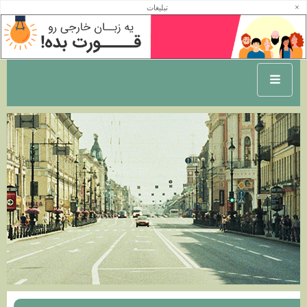
×
تبلیغات
آرشیو آبان ماه 1402