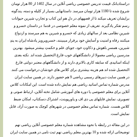
دراستادبانک قیمت تدریس خصوصی ریاضی آنلاین در سال 1402 از 80 هزار تومان
شروع شده تا 1180 هزار تومان میرسد. داستانهایی بسیار از کلیله و دمنه، پندگونه
برایشان تعریف میکند تا از قصههای در دلِ همِ این کتاب و تجاربِ شیرین حیوانات
رسم تفکر یادگیرند. تعریف از نمونه معلم خصوصی در قدما: در داستان خسرو و
شیرینِ نظامی بعد از سالهای زیادی که خسرو و شیرین به هم میرسند و ازدواج
میکنند رفاه و امنیت و آسایشِ خود برقرار میبینند، خسروپرویز پادشاه ایران به پندِ
شیرین، همسرِ باهوش و ذکاوتِ خود، جویای علم و حکمتِ بیشتر میشود. بهترین
مدرسین ریاضی معمولا از دانشگاههای خوب فارغ التحصیل شده اند. نکته بعدی
اینکه اساتیدی که سابقه کاری بالاتری دارند و از دانشگاههای معتبر دولتی فارغ
التحصیل شده اند هم هزینه بیشتری برای کلاس های خودشان درخواست می کنند.
در همین سایت دبیرهای رسمی ریاضی 9 هم حضور دارند. در همین سایت ایران
مدرس شماره تماس اساتید ریاضی هم نمایش داده شده است. این امکانات کلاس
آنلاین برای معلم خصوصی یا دوره های آموزشی شامل تخته آنلاین، ارتباط صوتی و
تصویری، نمایش فایلهای پی دی اف و پاورپوینت، اشتراک دسکتاپ، امکان ضبط
کلاس هست. شماره تماس معلم خصوصی در شهرهای کوچک به صورت آزاد، قابل
نمایش است.
در این مقاله در رابطه با نحوه مشاهده شماره معلم خصوصی آنلاین ریاضی نهم
توضیحاتی ارائه شده و 10 بهترین معلم ریاضی نهم ثبت نامی در همین سایت ایران